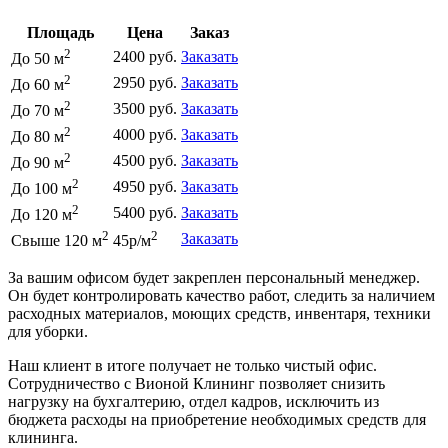
Площадь
Цена
Заказ
2
2400 руб.
Заказать
До 50 м
2
2950 руб.
Заказать
До 60 м
2
3500 руб.
Заказать
До 70 м
2
4000 руб.
Заказать
До 80 м
2
4500 руб.
Заказать
До 90 м
2
4950 руб.
Заказать
До 100 м
2
5400 руб.
Заказать
До 120 м
2
2
Заказать
Свыше 120 м
45р/м
За вашим офисом будет закреплен персональный менеджер.
Он будет контролировать качество работ, следить за наличием
расходных материалов, моющих средств, инвентаря, техники
для уборки.
Наш клиент в итоге получает не только чистый офис.
Сотрудничество с Вионой Клининг позволяет снизить
нагрузку на бухгалтерию, отдел кадров, исключить из
бюджета расходы на приобретение необходимых средств для
клининга.