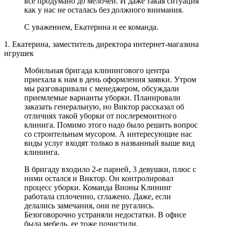
все продумано до мелочей. И даже такая ситуация
как у нас не осталась без должного внимания.
С уважением, Екатерина и ее команда.
1. Екатерина, заместитель директора интернет-магазина
игрушек
Мобильная бригада клинингового центра
приехала к нам в день оформления заявки. Утром
мы разговаривали с менеджером, обсуждали
приемлемые варианты уборки. Планировали
заказать генеральную, но Виктор рассказал об
отличиях такой уборки от послеремонтного
клинига. Помимо этого надо было решить вопрос
со строительным мусором. А интересующие нас
виды услуг входят только в названный выше вид
клининга.
В бригаду входило 2-е парней, 3 девушки, плюс с
ними остался и Виктор. Он контролировал
процесс уборки. Команда Вионы Клининг
работала сплоченно, сглажено. Даже, если
делались замечания, они не ругались.
Безоговорочно устраняли недостатки. В офисе
была мебель, ее тоже почистили.