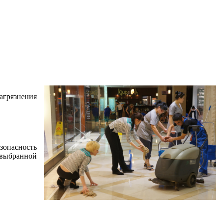
агрязнения
зопасность
а выбранной