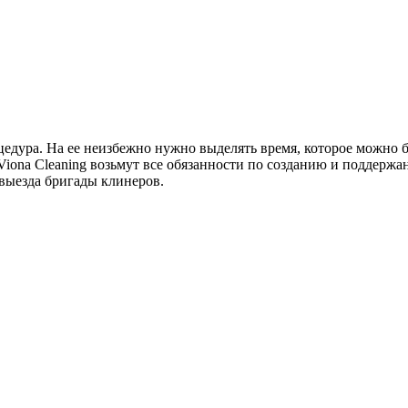
цедура. На ее неизбежно нужно выделять время, которое можно б
ona Cleaning возьмут все обязанности по созданию и поддержан
я выезда бригады клинеров.