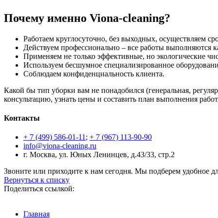
Почему именно Viona-cleaning?
Работаем круглосуточно, без выходных, осуществляем ср
Действуем профессионально – все работы выполняются ка
Применяем не только эффективные, но экологические чис
Используем бесшумное специализированное оборудовани
Соблюдаем конфиденциальность клиента.
Какой бы тип уборки вам не понадобился (генеральная, регуляр
консультацию, узнать цены и составить план выполнения рабо
Контакты
+ 7 (499) 586-01-11
;
+ 7 (967) 113-90-90
info@viona-cleaning.ru
г. Москва, ул. Юных Ленинцев, д.43/33, стр.2
Звоните или приходите к нам сегодня. Мы подберем удобное дл
Вернуться к списку
Поделиться ссылкой:
Главная