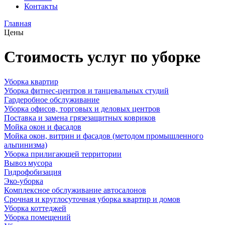
Контакты
Главная
Цены
Стоимость услуг по уборке
Уборка квартир
Уборка фитнес-центров и танцевальных студий
Гардеробное обслуживание
Уборка офисов, торговых и деловых центров
Поставка и замена грязезащитных ковриков
Мойка окон и фасадов
Мойка окон, витрин и фасадов (методом промышленного
альпинизма)
Уборка прилигающей территории
Вывоз мусора
Гидрофобизация
Эко-уборка
Комплексное обслуживание автосалонов
Срочная и круглосуточная уборка квартир и домов
Уборка коттеджей
Уборка помещений