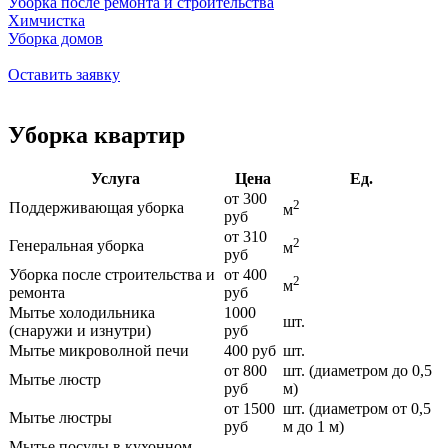
Уборка после ремонта и строительства
Химчистка
Уборка домов
Оставить заявку
Уборка квартир
Услуга
Цена
Ед.
от 300
2
Поддерживающая уборка
м
руб
от 310
2
Генеральная уборка
м
руб
Уборка после строительства и
от 400
2
м
ремонта
руб
Мытье холодильника
1000
шт.
(снаружи и изнутри)
руб
Мытье микроволной печи
400 руб
шт.
от 800
шт. (диаметром до 0,5
Мытье люстр
руб
м)
от 1500
шт. (диаметром от 0,5
Мытье люстры
руб
м до 1 м)
Мытье посуды в кухонном