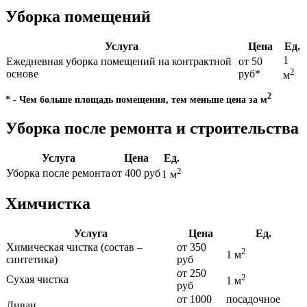
Уборка помещений
Услуга
Цена
Ед.
1
Ежедневная уборка помещений на контрактной
от 50
2
основе
руб*
м
2
* - Чем больше площадь помещения, тем меньше цена за м
Уборка после ремонта и строительства
Услуга
Цена
Ед.
2
Уборка после ремонта
от 400 руб
1 м
Химчистка
Услуга
Цена
Ед.
Химическая чистка (состав –
от 350
2
1 м
синтетика)
руб
от 250
2
Сухая чистка
1 м
руб
от 1000
посадочное
Диван