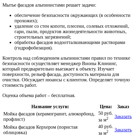
Мытье фасадов альпинистами решает задачи:
обеспечение безопасности окружающих (в особенности
прохожих);
удаление со стен копоти, плесени, солевых отложений,
гари, пыли, продуктов жизнедеятельности животных,
строительных загрязнений;
обработка фасадов водоотталкивающими растворами
(гидрофобизация).
Контроль над соблюдением альпинистами правил по технике
безопасности осуществляет менеджер Вионы Клининг,
который предварительно выезжает к объекту. Изучает
поверхности, рельеф фасада, доступность материала для
очистки. Обсуждает нюансы с клиентом. Определяет точную
стоимость работ.
Оценка объема работ – бесплатная.
Название услуги:
Цена:
Заказ
50 руб.
Мойка фасадов (керамогранит, алюкорбонд,
Заказать
2
профлист)
за м
40 руб.
Мойка фасадов Керхером (пористая
Заказать
2
облицовка)
за м