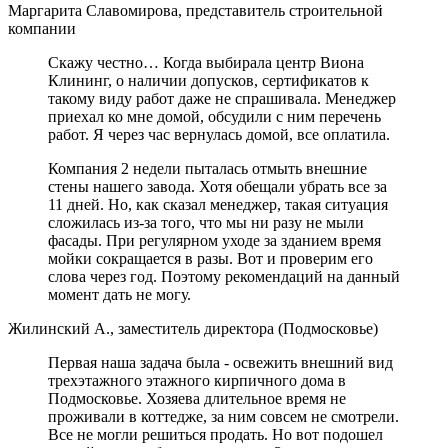
Маргарита Славомирова, представитель строительной
компании
Скажу честно… Когда выбирала центр Виона
Клининг, о наличии допусков, сертификатов к
такому виду работ даже не спрашивала. Менеджер
приехал ко мне домой, обсудили с ним перечень
работ. Я через час вернулась домой, все оплатила.
Компания 2 недели пыталась отмыть внешние
стены нашего завода. Хотя обещали убрать все за
11 дней. Но, как сказал менеджер, такая ситуация
сложилась из-за того, что мы ни разу не мыли
фасады. При регулярном уходе за зданием время
мойки сокращается в разы. Вот и проверим его
слова через год. Поэтому рекомендаций на данный
момент дать не могу.
Жилинский А., заместитель директора (Подмосковье)
Первая наша задача была - освежить внешний вид
трехэтажного этажного кирпичного дома в
Подмосковье. Хозяева длительное время не
проживали в коттедже, за ним совсем не смотрели.
Все не могли решиться продать. Но вот подошел