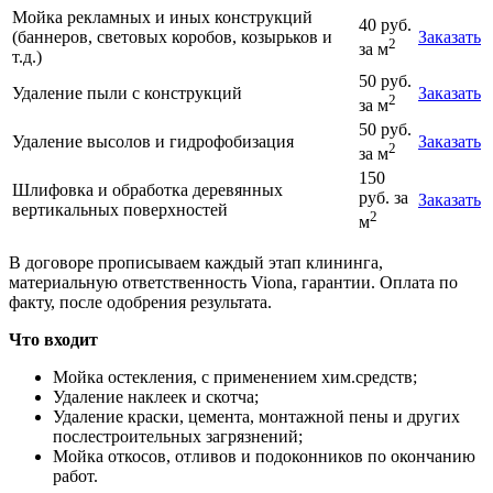
Мойка рекламных и иных конструкций
40 руб.
(баннеров, световых коробов, козырьков и
Заказать
2
за м
т.д.)
50 руб.
Удаление пыли с конструкций
Заказать
2
за м
50 руб.
Удаление высолов и гидрофобизация
Заказать
2
за м
150
Шлифовка и обработка деревянных
руб. за
Заказать
вертикальных поверхностей
2
м
В договоре прописываем каждый этап клининга,
материальную ответственность Viona, гарантии. Оплата по
факту, после одобрения результата.
Что входит
Мойка остекления, с применением хим.средств;
Удаление наклеек и скотча;
Удаление краски, цемента, монтажной пены и других
послестроительных загрязнений;
Мойка откосов, отливов и подоконников по окончанию
работ.